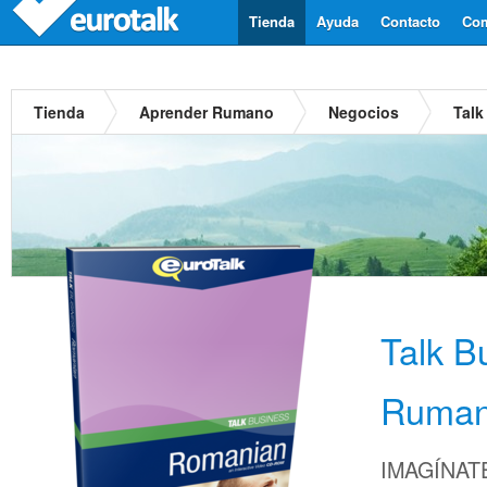
Tienda
Ayuda
Contacto
Com
Tienda
Aprender Rumano
Negocios
Tal
Talk B
Ruma
IMAGÍNATE