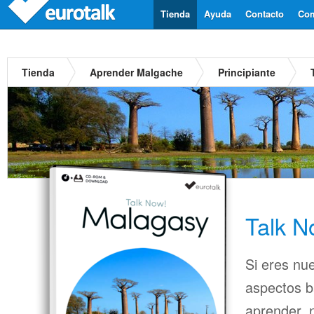
Tienda
Ayuda
Contacto
Com
Tienda
Aprender Malgache
Principiante
Talk 
Si eres nu
aspectos b
aprender, n