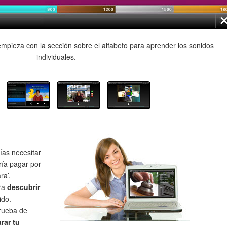
mpieza con la sección sobre el alfabeto para aprender los sonidos
individuales.
as necesitar
ría pagar por
ra’.
ra
descubrir
ido.
prueba de
rar tu