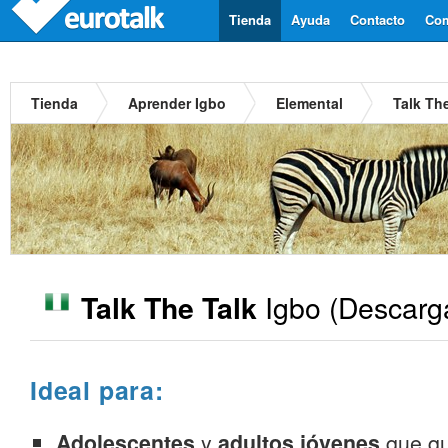
Tienda
Ayuda
Contacto
Com
Tienda
Aprender Igbo
Elemental
Talk Th
Igbo
(Descarg
Talk The Talk
Ideal para:
Adolescentes
y
adultos jóvenes
que qu