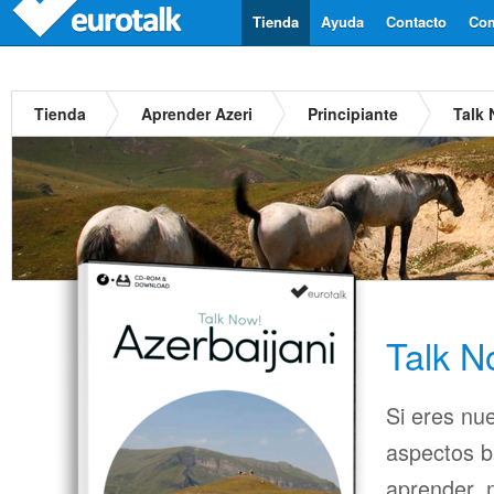
Tienda
Ayuda
Contacto
Com
Tienda
Aprender Azeri
Principiante
Talk 
Talk N
Si eres nu
aspectos b
aprender, n