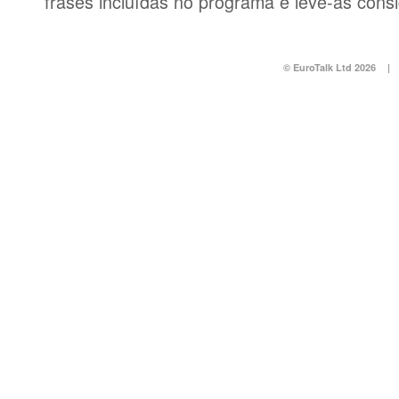
frases incluídas no programa e leve-as consi
© EuroTalk Ltd 2026
|