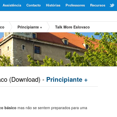
Assistência
Contacto
Histórias
Professores
Recursos
aco
Principiante +
Talk More Eslovaco
aco
(Download) -
Principiante +
co básico
mas não se sentem preparados para uma