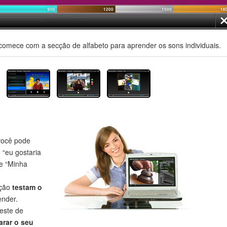
comece com a secção de alfabeto para aprender os sons individuais.
ocê pode
o “eu gostaria
 e “Minha
eção
testam o
nder.
este de
rar o seu