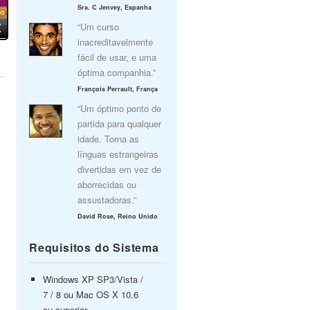
Sra. C Jenvey, Espanha
“Um curso
inacreditavelmente
fácil de usar, e uma
óptima companhia.”
François Perrault, França
“Um óptimo ponto de
partida para qualquer
idade. Torna as
línguas estrangeiras
divertidas em vez de
aborrecidas ou
assustadoras.”
David Rose, Reino Unido
Requisitos do Sistema
Windows XP SP3/Vista /
7 / 8 ou Mac OS X 10.6
ou superior