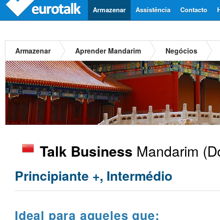
Armazenar
Assistência
Contacto
Armazenar
Aprender Mandarim
Negócios
Mandarim
(Do
Talk Business
Principiante +, Intermédio
Ideal para aqueles que: