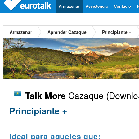
Armazenar
Assistência
Contacto
Armazenar
Aprender Cazaque
Principiante +
Cazaque
(Downloa
Talk More
Principiante +
Ideal para aqueles que: