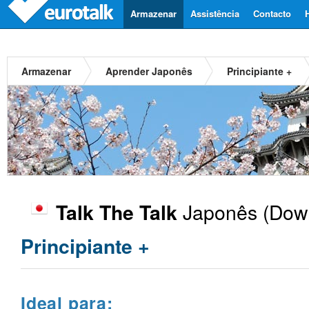
Armazenar
Assistência
Contacto
Armazenar
Aprender Japonês
Principiante +
Japonês
(Down
Talk The Talk
Principiante +
Ideal para: