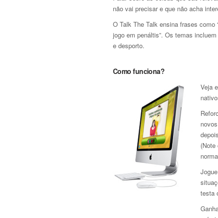
não vai precisar e que não acha inte
O Talk The Talk ensina frases como
jogo em penáltis”. Os temas incluem a
e desporto.
Como funciona?
Veja e
nativo
Refor
novos
depoi
(Note
norma
Jogue 
situaç
testa
Ganha