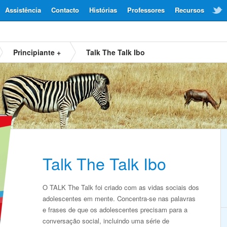
Assistência
Contacto
Histórias
Professores
Recursos
Principiante +
Talk The Talk Ibo
Talk The Talk Ibo
O TALK The Talk foi criado com as vidas sociais dos
adolescentes em mente. Concentra-se nas palavras
e frases de que os adolescentes precisam para a
conversação social, incluindo uma série de