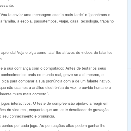
ressante.
 “Vou-te enviar uma mensagem escrita mais tarde” e “ganhámos o
 família, a escola, passatempos, viajar, casa, tecnologia, trabalho
 aprenda! Veja e oiça como falar Ibo através de vídeos de falantes
s.
ce a sua confiança com o computador. Antes de testar os seus
 conhecimentos orais no mundo real, grave-se a si mesmo, e
s oiça para comparar a sua pronúncia com a de um falante nativo.
 que não usamos a análise electrónica de voz: o ouvido humano é
lmente muito mais correcto.)
jogos interactivos. O teste de compreensão ajuda-o a reagir em
ões da vida real, enquanto que um teste desafiador de gravação
 o seu conhecimento e pronúncia.
 pontos por cada jogo. As pontuações altas podem ganhar-lhe