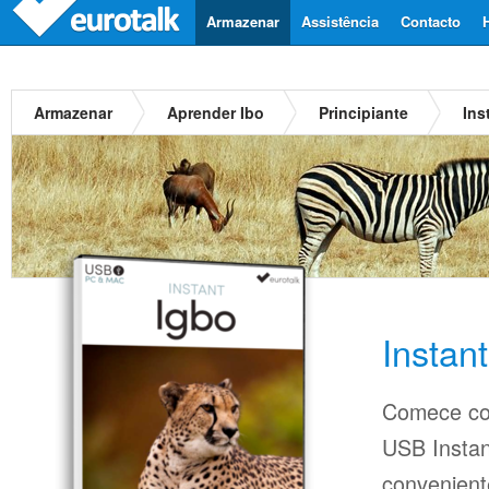
Armazenar
Assistência
Contacto
Armazenar
Aprender Ibo
Principiante
Ins
Instan
Comece co
USB Insta
conveniente