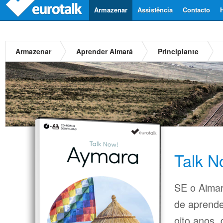
Armazenar
Assistência
Contacto
Armazenar
Aprender Aimará
Principiante
Talk N
SE o Aimar
de aprende
oito anos,