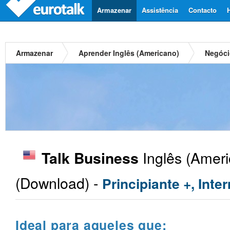
Armazenar
Assistência
Contacto
Armazenar
Aprender Inglês (Americano)
Negóci
Inglês (Ameri
Talk Business
(Download) -
Principiante +, Inte
Ideal para aqueles que: