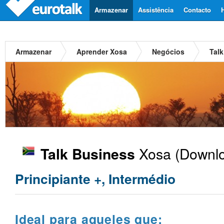
Armazenar
Assistência
Contacto
Armazenar
Aprender Xosa
Negócios
Tal
Xosa
(Downlo
Talk Business
Principiante +, Intermédio
Ideal para aqueles que: