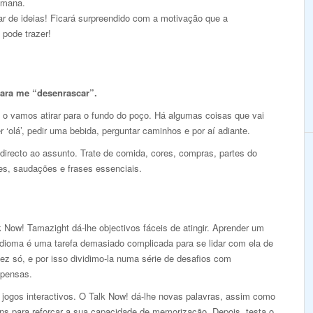
emana.
r de ideias! Ficará surpreendido com a motivação que a
 pode trazer!
para me “desenrascar”.
 o vamos atirar para o fundo do poço. Há algumas coisas que vai
r ‘olá’, pedir uma bebida, perguntar caminhos e por aí adiante.
 directo ao assunto. Trate de comida, cores, compras, partes do
es, saudações e frases essenciais.
 Now! Tamazight dá-lhe objectivos fáceis de atingir. Aprender um
idioma é uma tarefa demasiado complicada para se lidar com ela de
ez só, e por isso dividimo-la numa série de desafios com
pensas.
 jogos interactivos. O Talk Now! dá-lhe novas palavras, assim como
ns para reforçar a sua capacidade de memorização. Depois, testa o