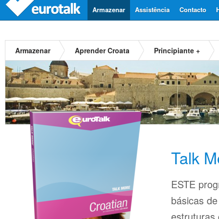
Armazenar
Assistência
Contacto
Armazenar
Aprender Croata
Principiante +
Talk M
ESTE prog
básicas d
estruturas