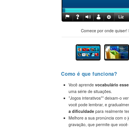
Comece por onde quiser! H
Como é que funciona?
Você aprende
vocabulário esse
uma série de situações.
*Jogos interativos** deixam-o ve
você pode lembrar, e gradualme
a dificuldade
para realmente tes
Melhore a sua pronúncia com o 
gravação, que permite que você