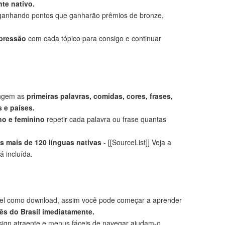
te nativo.
anhando pontos que ganharão prêmios de bronze,
mpressão
com cada tópico para consigo e continuar
angem as
primeiras palavras, comidas, cores, frases,
 e países.
no e feminino
repetir cada palavra ou frase quantas
 mais de 120 línguas nativas
- [[SourceList]] Veja a
á incluída.
el como download, assim você pode começar a aprender
ês do Brasil imediatamente.
ign atraente e menus fáceis de navegar ajudam-o