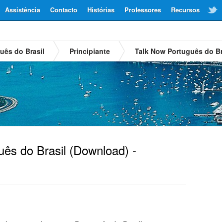
Assistência
Contacto
Histórias
Professores
Recursos
uês do Brasil
Principiante
Talk Now Português do Br
ês do Brasil
(Download) -