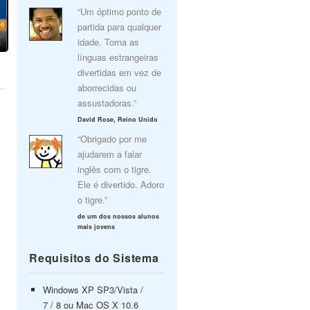
“Um óptimo ponto de
partida para qualquer
idade. Torna as
línguas estrangeiras
divertidas em vez de
aborrecidas ou
assustadoras.”
David Rose, Reino Unido
“Obrigado por me
ajudarem a falar
inglês com o tigre.
Ele é divertido. Adoro
o tigre.”
de um dos nossos alunos
mais jovens
Requisitos do Sistema
Windows XP SP3/Vista /
7 / 8 ou Mac OS X 10.6