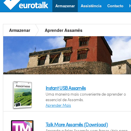
Armazenar
Assistência
Contacto
Armazenar
Aprender Assamês
Instant USB Assamês
Uma maneira mais conveniente de aprender o
essencial de Assamês.
Aprender Mais
Talk More Assamês (Download)
Aprenda a falar Assamês com frases úteis para