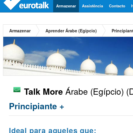
Armazenar
Assistência
Contacto
Armazenar
Aprender Árabe (Egípcio)
Principian
Árabe (Egípcio)
(D
Talk More
Principiante +
Ideal para aqueles que: