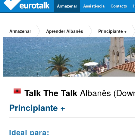
Armazenar
Assistência
Contacto
Armazenar
Aprender Albanês
Principiante +
Albanês
(Down
Talk The Talk
Principiante +
Ideal para: