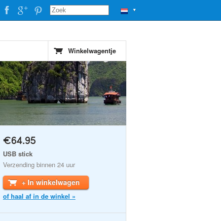
▼
Winkelwagentje
€64.95
USB stick
Verzending binnen 24 uur
+ In winkelwagen
of haal af in de winkel »