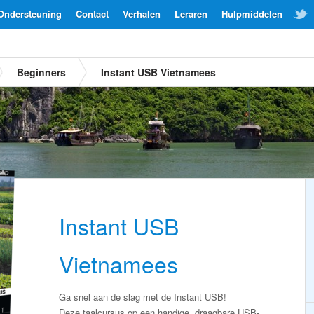
Ondersteuning
Contact
Verhalen
Leraren
Hulpmiddelen
Beginners
Instant USB Vietnamees
Instant USB
Vietnamees
Ga snel aan de slag met de Instant USB!
Deze taalcursus op een handige, draagbare USB-