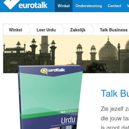
Winkel
Ondersteuning
Contact
V
Winkel
Leer Urdu
Zakelijk
Talk Business
Talk B
Zie jezelf
die jouw ta
is groot d