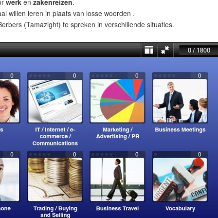
or
werk
en
zakenreizen
.
al willen leren in plaats van losse woorden .
rbers (Tamazight) te spreken in verschillende situaties.