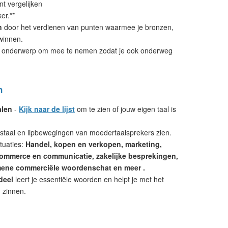
nt vergelijken
er.**
n
door het verdienen van punten waarmee je bronzen,
winnen.
 onderwerp om mee te nemen zodat je ook onderweg
n
alen
-
Kijk naar de lijst
om te zien of jouw eigen taal is
mstaal en lipbewegingen van moedertaalsprekers zien.
tuaties:
Handel, kopen en verkopen, marketing,
-commerce en communicatie, zakelijke besprekingen,
emene commerciële woordenschat en meer .
deel
leert je essentiële woorden en helpt je met het
 zinnen.