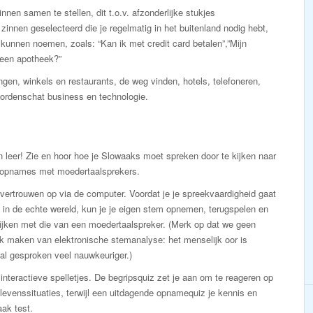
nnen samen te stellen, dit t.o.v. afzonderlijke stukjes
nnen geselecteerd die je regelmatig in het buitenland nodig hebt,
u kunnen noemen, zoals: “Kan ik met credit card betalen”,”Mijn
 een apotheek?”
en, winkels en restaurants, de weg vinden, hotels, telefoneren,
woordenschat business en technologie.
n leer! Zie en hoor hoe je Slowaaks moet spreken door te kijken naar
-opnames met moedertaalsprekers.
ertrouwen op via de computer. Voordat je je spreekvaardigheid gaat
 in de echte wereld, kun je je eigen stem opnemen, terugspelen en
ijken met die van een moedertaalspreker. (Merk op dat we geen
k maken van elektronische stemanalyse: het menselijk oor is
al gesproken veel nauwkeuriger.)
interactieve spelletjes. De begripsquiz zet je aan om te reageren op
levenssituaties, terwijl een uitdagende opnamequiz je kennis en
aak test.