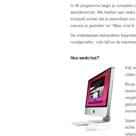
In dit programma begin je complete zi
woordenschat. We hebben een reeks zi
inclusief zinnen die je essentieel zo
camera is gestolen” en “Waar vind ik
De onderwerpen behandelen begroeting
noodgevallen, vrije tijd en de basis
Hoe werkt het?
Kijk e
video
Bouw v
testen
vergel
gebrui
norma
Speel 
echte 
uitspr