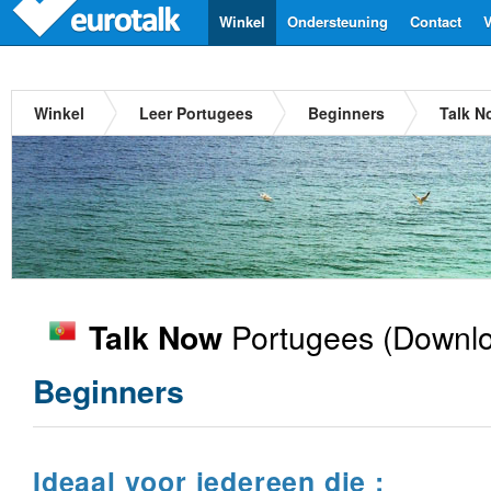
Winkel
Ondersteuning
Contact
V
Winkel
Leer Portugees
Beginners
Talk N
Portugees
(Downlo
Talk Now
Beginners
Ideaal voor iedereen die :