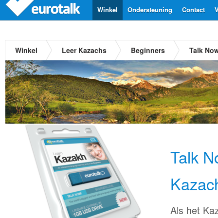
Winkel
Ondersteuning
Contact
V
Winkel
Leer Kazachs
Beginners
Talk No
Talk N
Kazac
Als het Kaz