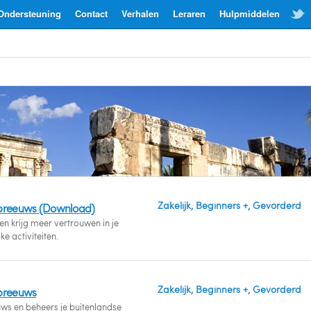
Ondersteuning
Contact
Verhalen
Leraren
Hulpmiddelen
Zakelijk, Beginners +, Gevorderd
ebreeuws (Download)
n krijg meer vertrouwen in je
ke activiteiten.
Zakelijk, Beginners +, Gevorderd
ebreeuws
ws en beheers je buitenlandse