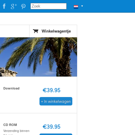
▼
Winkelwagentje
Download
€39.95
+ In winkelwagen
CD ROM
€39.95
Verzending binnen