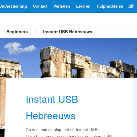
Ondersteuning
Contact
Verhalen
Leraren
Hulpmiddelen
Beginners
Instant USB Hebreeuws
Instant USB
Hebreeuws
Ga snel aan de slag met de Instant USB!
Deze taalcursus op een handige, draagbare USB-