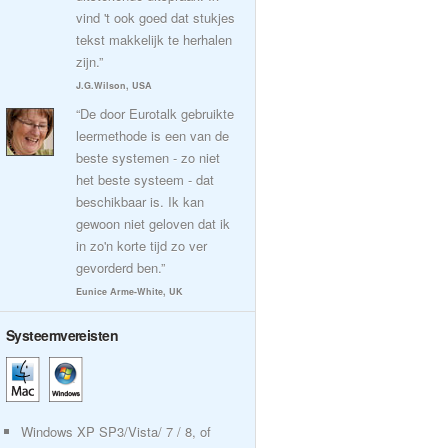
vind 't ook goed dat stukjes
tekst makkelijk te herhalen
zijn.”
J.G.Wilson, USA
“De door Eurotalk gebruikte
leermethode is een van de
beste systemen - zo niet
het beste systeem - dat
beschikbaar is. Ik kan
gewoon niet geloven dat ik
in zo'n korte tijd zo ver
gevorderd ben.”
Eunice Arme-White, UK
Systeemvereisten
Windows XP SP3/Vista/ 7 / 8, of