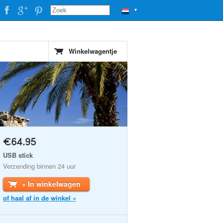
▼
Winkelwagentje
€64.95
USB stick
Verzending binnen 24 uur
+ In winkelwagen
of haal af in de winkel »