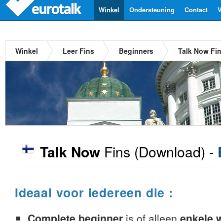
Winkel
Ondersteuning
Contact
V
Winkel
Leer Fins
Beginners
Talk Now Fi
Fins
(Download) -
Talk Now
Ideaal voor iedereen die :
Complete beginner
is of alleen
enkele 