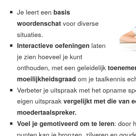
Je leert een
basis
woordenschat
voor diverse
situaties.
Interactieve oefeningen
laten
je zien hoeveel je kunt
onthouden, met een geleidelijk
toeneme
moeilijkheidsgraad
om je taalkennis ech
Verbeter je uitspraak met het opname sp
eigen uitspraak
vergelijkt met die van 
moedertaalspreker.
Voel je gemotiveerd om te leren
: door 
punten kan je bronzen, zilveren en goude