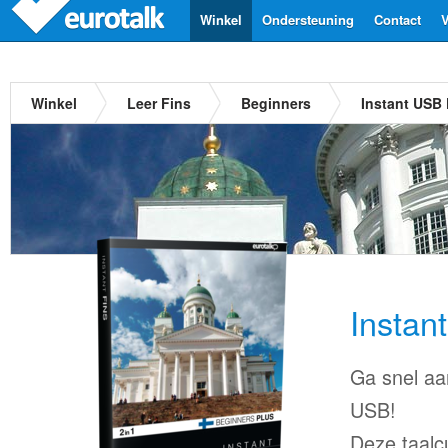
Winkel
Ondersteuning
Contact
V
Winkel
Leer Fins
Beginners
Instant USB 
Instan
Ga snel aa
USB!
Deze taalc