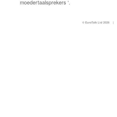
moedertaalsprekers ‘.
© EuroTalk Ltd 2026
|