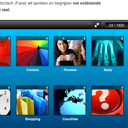
rzisch (Farsi) wil spreken en begrijpen
om voldoende
 taal.