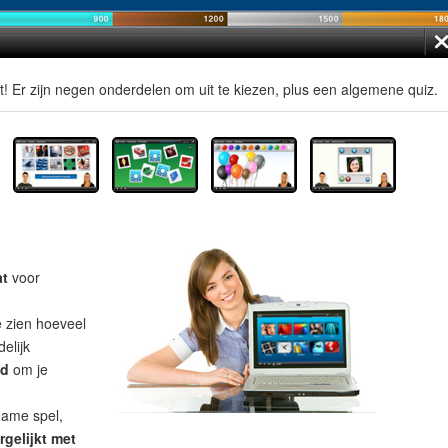
t! Er zijn negen onderdelen om uit te kiezen, plus een algemene quiz.
at
voor
e zien hoeveel
elijk
ad
om je
name spel,
rgelijkt met