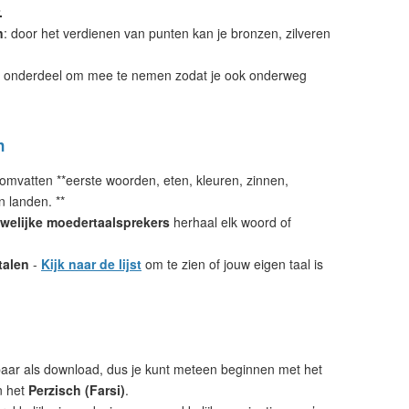
.
n
: door het verdienen van punten kan je bronzen, zilveren
 onderdeel om mee te nemen zodat je ook onderweg
n
omvatten **eerste woorden, eten, kleuren, zinnen,
n landen. **
welijke moedertaalsprekers
herhaal elk woord of
talen
-
Kijk naar de lijst
om te zien of jouw eigen taal is
aar als download, dus je kunt meteen beginnen met het
n het
Perzisch (Farsi)
.