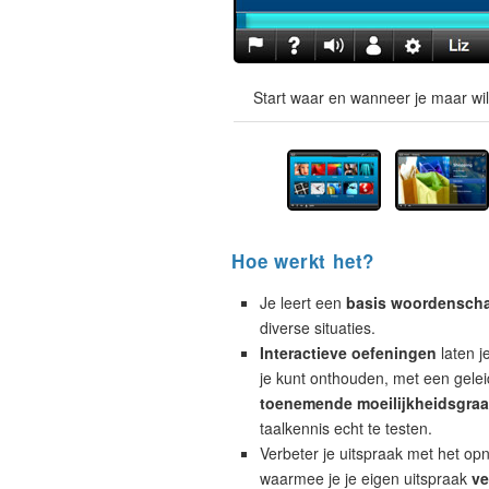
Start waar en wanneer je maar wil
Hoe werkt het?
Je leert een
basis woordensch
diverse situaties.
Interactieve oefeningen
laten j
je kunt onthouden, met een geleid
toenemende moeilijkheidsgra
taalkennis echt te testen.
Verbeter je uitspraak met het op
waarmee je je eigen uitspraak
ve