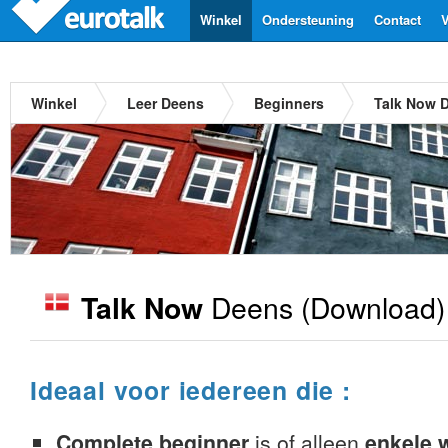
Winkel
Ondersteuning
Contact
V
Winkel
Leer Deens
Beginners
Talk Now 
Deens
(Download)
Talk Now
Ideaal voor iedereen die :
Complete beginner
is of alleen
enkele 