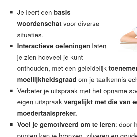
Je leert een
basis
woordenschat
voor diverse
situaties.
Interactieve oefeningen
laten
je zien hoeveel je kunt
onthouden, met een geleidelijk
toeneme
moeilijkheidsgraad
om je taalkennis ech
Verbeter je uitspraak met het opname sp
eigen uitspraak
vergelijkt met die van 
moedertaalspreker.
Voel je gemotiveerd om te leren
: door 
punten kan je bronzen, zilveren en goude