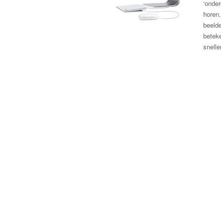
‘onder
horen.
beelde
beteke
snelle