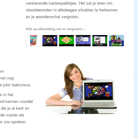
verslavende luisterspelletjes. Het zal je leren om
sleutelwoorden in alledaagse situaties te herkennen
en je woordenschat vergroten.
Klik op afbeelding om te vergroten »
 om
mist nog
e juist taalcursus.
s in het
ord kennen voordat
 die je al kent en
fde manier als
er zou spreken.