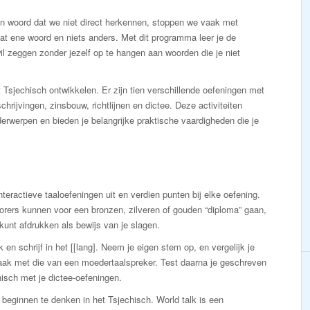
een woord dat we niet direct herkennen, stoppen we vaak met
dat ene woord en niets anders. Met dit programma leer je de
il zeggen zonder jezelf op te hangen aan woorden die je niet
 Tsjechisch ontwikkelen. Er zijn tien verschillende oefeningen met
hrijvingen, zinsbouw, richtlijnen en dictee. Deze activiteiten
rwerpen en bieden je belangrijke praktische vaardigheden die je
nteractieve taaloefeningen uit en verdien punten bij elke oefening.
orers kunnen voor een bronzen, zilveren of gouden “diploma” gaan,
 kunt afdrukken als bewijs van je slagen.
 en schrijf in het [[lang]. Neem je eigen stem op, en vergelijk je
raak met die van een moedertaalspreker. Test daarna je geschreven
isch met je dictee-oefeningen.
 beginnen te denken in het Tsjechisch. World talk is een