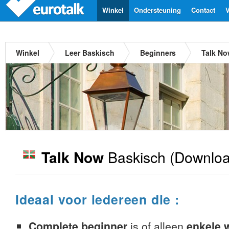
Winkel
Ondersteuning
Contact
V
Winkel
Leer Baskisch
Beginners
Talk No
Baskisch
(Downloa
Talk Now
Ideaal voor iedereen die :
Complete beginner
is of alleen
enkele 