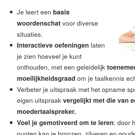
Je leert een
basis
woordenschat
voor diverse
situaties.
Interactieve oefeningen
laten
je zien hoeveel je kunt
onthouden, met een geleidelijk
toeneme
moeilijkheidsgraad
om je taalkennis ech
Verbeter je uitspraak met het opname sp
eigen uitspraak
vergelijkt met die van 
moedertaalspreker.
Voel je gemotiveerd om te leren
: door 
punten kan je bronzen, zilveren en goude