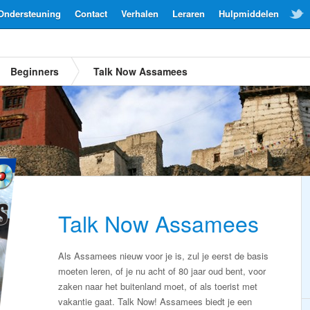
Ondersteuning
Contact
Verhalen
Leraren
Hulpmiddelen
Beginners
Talk Now Assamees
Talk Now Assamees
Als Assamees nieuw voor je is, zul je eerst de basis
moeten leren, of je nu acht of 80 jaar oud bent, voor
zaken naar het buitenland moet, of als toerist met
vakantie gaat. Talk Now! Assamees biedt je een