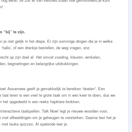
an nog eens! Je zult er van versteld staan hoe gemotiveerd je kunt
n!
“bij” te zijn.
 je niet gelijk in het diepe. Er zijn sommige dingen die je in welke
 ‘hallo’, of een drankje bestellen, de weg vragen, enz.
echt op zijn doel af. Het omvat voeding, kleuren, winkelen,
den, begroetingen en belangrijke uitdrukkingen.
Now! Assamees geeft je gemakkelijk te bereiken “doelen”. Een
 taal leren is een veel te grote taak om in een keer te doen, dus we
n het opgedeeld in een reeks hapklare brokken.
interactieve taalspellen. Talk Now! legt je nieuwe woorden voor,
 met afbeeldingen om je geheugen te versterken. Daarna test het je
 met leuke quizzen. Al spelende leer je.