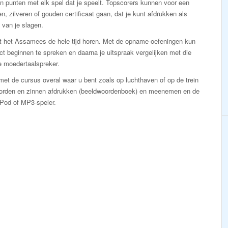
n punten met elk spel dat je speelt. Topscorers kunnen voor een
n, zilveren of gouden certificaat gaan, dat je kunt afdrukken als
 van je slagen.
lt het Assamees de hele tijd horen. Met de opname-oefeningen kun
ect beginnen te spreken en daarna je uitspraak vergelijken met die
e moedertaalspreker.
et de cursus overal waar u bent zoals op luchthaven of op de trein
oorden en zinnen afdrukken (beeldwoordenboek) en meenemen en de
iPod of MP3-speler.