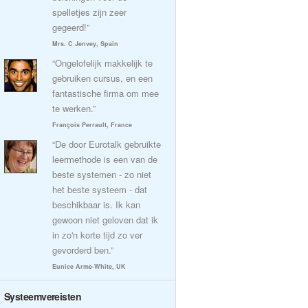
spelletjes zijn zeer
gegeerd!”
Mrs. C Jenvey, Spain
“Ongelofelijk makkelijk te
gebruiken cursus, en een
fantastische firma om mee
te werken.”
François Perrault, France
“De door Eurotalk gebruikte
leermethode is een van de
beste systemen - zo niet
het beste systeem - dat
beschikbaar is. Ik kan
gewoon niet geloven dat ik
in zo'n korte tijd zo ver
gevorderd ben.”
Eunice Arme-White, UK
Systeemvereisten