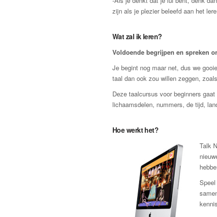
-Als je denkt dat je lui bent, denk d
zijn als je plezier beleefd aan het lere
Wat zal ik leren?
Voldoende begrijpen en spreken om 
Je begint nog maar net, dus we gooien
taal dan ook zou willen zeggen, zoals
Deze taalcursus voor beginners gaat r
lichaamsdelen, nummers, de tijd, lan
Hoe werkt het?
Talk 
nieuwe
hebbe
Speel 
samen
kennis