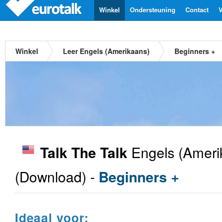
Winkel
Ondersteuning
Contact
V
Winkel
Leer Engels (Amerikaans)
Beginners +
Engels (Ameri
Talk The Talk
(Download) -
Beginners +
Ideaal voor: