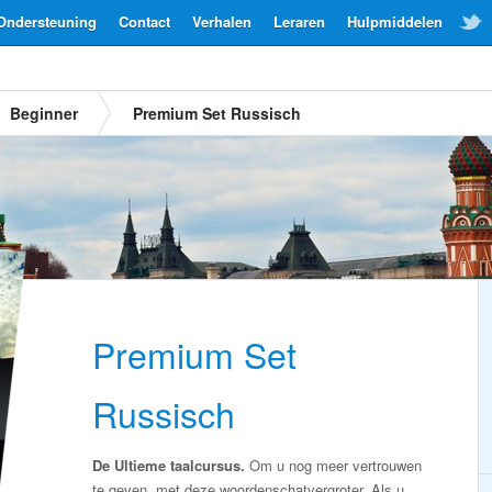
Ondersteuning
Contact
Verhalen
Leraren
Hulpmiddelen
Beginner
Premium Set Russisch
Premium Set
Russisch
De Ultieme taalcursus.
Om u nog meer vertrouwen
te geven, met deze woordenschatvergroter. Als u