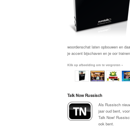
woordenschat laten opbouwen en daar
je accent bijschaven en je oor train
Klik op afbeelding om te vergroten »
Talk Now Russisch
Als Russisch nieuw 
jaar oud bent, voor
Talk Now! Russisch
ook bent.