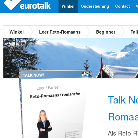
Winkel
Ondersteuning
Contact
V
Winkel
Leer Reto-Romaans
Beginner
Tal
Talk N
Roma
Als Reto-R