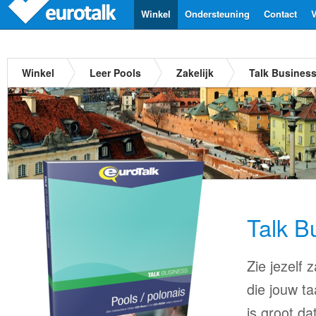
Winkel
Ondersteuning
Contact
V
Winkel
Leer Pools
Zakelijk
Talk Busines
Talk B
Zie jezelf
die jouw ta
is groot d