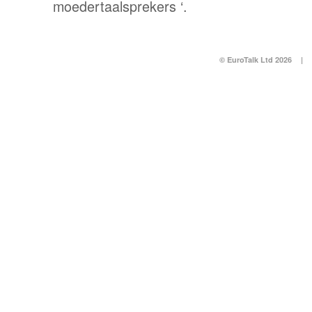
moedertaalsprekers ‘.
© EuroTalk Ltd 2026
|