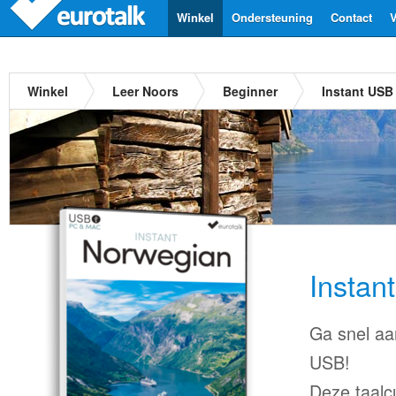
Winkel
Ondersteuning
Contact
V
Winkel
Leer Noors
Beginner
Instant USB
Instan
Ga snel aa
USB!
Deze taalc