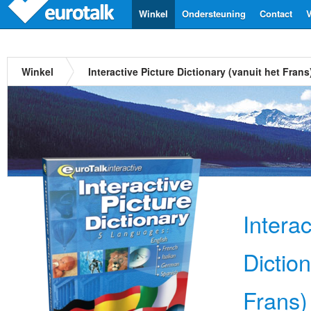
Winkel
Ondersteuning
Contact
V
Winkel
Interactive Picture Dictionary (vanuit het Frans
Interac
Diction
Frans)