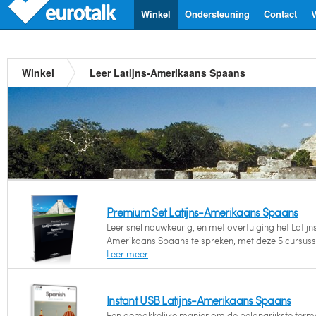
Winkel
Ondersteuning
Contact
V
Winkel
Leer Latijns-Amerikaans Spaans
Premium Set Latijns-Amerikaans Spaans
Leer snel nauwkeurig, en met overtuiging het Latijn
Amerikaans Spaans te spreken, met deze 5 cursuss
Leer meer
Instant USB Latijns-Amerikaans Spaans
Een gemakkelijke manier om de belangrijkste term