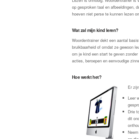
Lezen is onnodig. Woordentrainer is 
op gesproken taal en afbeeldingen, d
hoeven niet perse te kunnen lezen o
Wat zal mijn kind leren?
Woordentrainer dekt een aantal basi
bruikbaarheid of omdat ze gewoon leu
om je kind een start te geven zonder 
acties, beroepen en eenvoudige zinne
Hoe werkt het?
Er zij
Leer 
gespr
Drie t
dit on
ontho
Neem 
op die