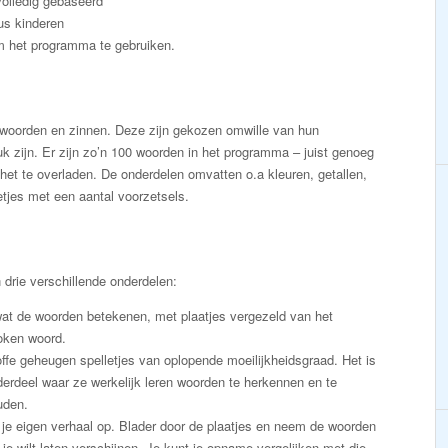
volledig gebaseerd
us kinderen
m het programma te gebruiken.
swoorden en zinnen. Deze zijn gekozen omwille van hun
k zijn. Er zijn zo’n 100 woorden in het programma – juist genoeg
het te overladen. De onderdelen omvatten o.a kleuren, getallen,
tjes met een aantal voorzetsels.
n drie verschillende onderdelen:
wat de woorden betekenen, met plaatjes vergezeld van het
oken woord.
offe geheugen spelletjes van oplopende moeilijkheidsgraad. Het is
derdeel waar ze werkelijk leren woorden te herkennen en te
uden.
je eigen verhaal op. Blader door de plaatjes en neem de woorden
 je wilt laten verschijnen. Je kunt je opname vergelijken met die