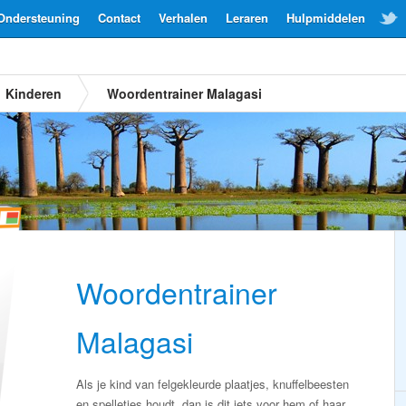
Ondersteuning
Contact
Verhalen
Leraren
Hulpmiddelen
Kinderen
Woordentrainer Malagasi
Woordentrainer
Malagasi
Als je kind van felgekleurde plaatjes, knuffelbeesten
en spelletjes houdt, dan is dit iets voor hem of haar.