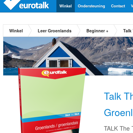
Winkel
Ondersteuning
Contact
V
Winkel
Leer Groenlands
Beginner +
Talk
Talk T
Groen
TALK The T