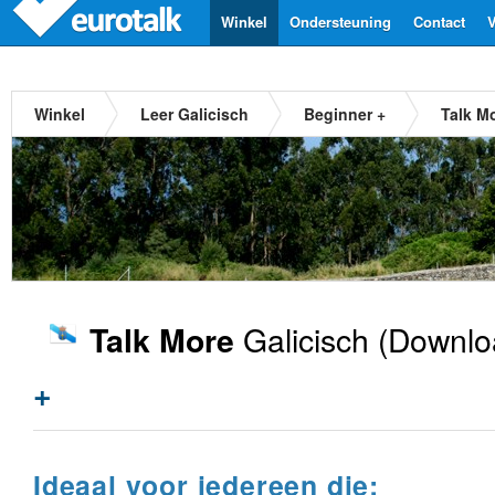
Winkel
Ondersteuning
Contact
V
Winkel
Leer Galicisch
Beginner +
Talk M
Galicisch
(Downlo
Talk More
+
Ideaal voor iedereen die: