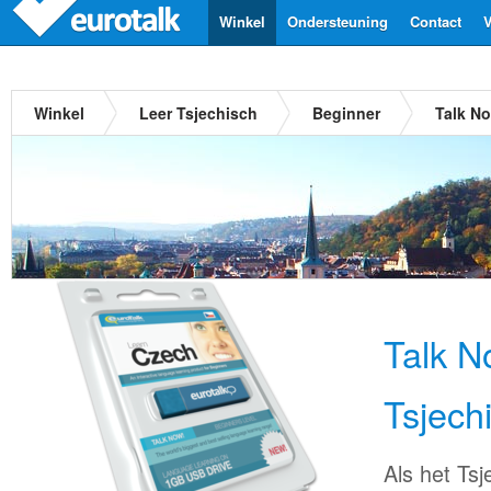
Winkel
Ondersteuning
Contact
V
Winkel
Leer Tsjechisch
Beginner
Talk No
Talk N
Tsjech
Als het Tsj