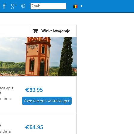
▼
Winkelwagentje
sen op 1
€99.95
m
ng binnen
Voeg toe aan winkelwagen
k
€64.95
ng binnen