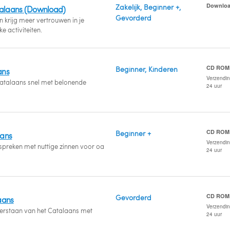
Downlo
Zakelijk, Beginner +,
talaans (Download)
Gevorderd
 krijg meer vertrouwen in je
e activiteiten.
CD ROM
Beginner, Kinderen
ans
Verzendi
Catalaans snel met belonende
24 uur
CD ROM
Beginner +
aans
Verzendi
spreken met nuttige zinnen voor oa
24 uur
CD ROM
Gevorderd
aans
Verzendi
verstaan van het Catalaans met
24 uur