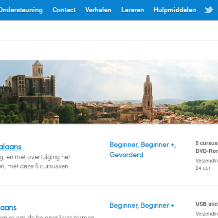
Ondersteuning
Contact
Verhalen
Leraren
Hulpmiddelen
5 cursus
Beginner, Beginner +,
alaans
DVD-Ro
Gevorderd
g, en met overtuiging het
Verzendi
n, met deze 5 cursussen.
24 uur
USB stic
Beginner, Beginner +
laans
Verzendi
anier om de belangrijkste termen