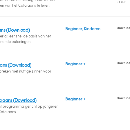
24 uur
en van het Catalaans te leren.
Downlo
Beginner, Kinderen
ans (Download)
rig: leer snel de basis van het
nende oefeningen.
Downlo
Beginner +
aans (Download)
preken met nuttige zinnen voor
Downlo
Beginner +
talaans (Download)
t programma gericht op jongeren
Catalaans.