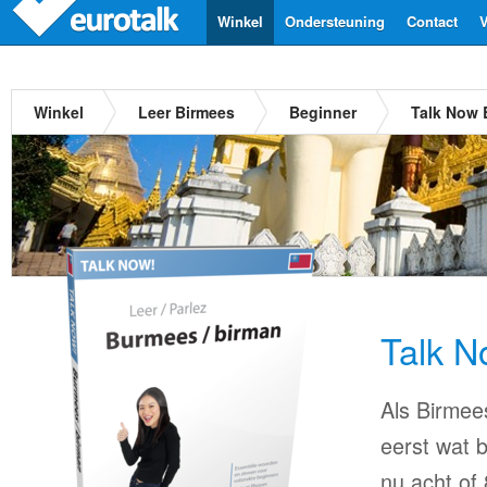
Winkel
Ondersteuning
Contact
V
Winkel
Leer Birmees
Beginner
Talk Now 
Talk N
Als Birmees
eerst wat b
nu acht of 