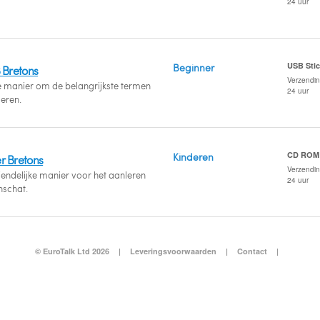
24 uur
USB Sti
Beginner
 Bretons
Verzendi
e manier om de belangrijkste termen
24 uur
leren.
CD ROM
Kinderen
r Bretons
Verzendi
riendelijke manier voor het aanleren
24 uur
schat.
© EuroTalk Ltd 2026
|
Leveringsvoorwaarden
|
Contact
|